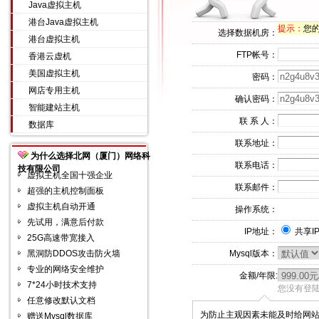
Java虚拟主机
港台Java虚拟主机
提示：
您的I
选择数据机房：
港台虚拟主机
FTP帐号：
香港云虚机
美国虚拟主机
密码：
网店专用主机
确认密码：
智能建站主机
联 系 人：
数据库
联系地址：
为什么选择北网（厦门）网络科
联系电话：
技有限公司
虚拟主机全国十强企业
联系邮件：
超强的主机控制面板
虚拟主机自动开通
操作系统：
先试用，满意后付款
IP地址：
共享I
25G高速带宽接入
黑洞防DDOS攻击防火墙
Mysql版本：
专业的网络安全维护
金额/年限:
7*24小时技术支持
您没有登陆
任意修改默认文档
为防止主观因素未能及时给网
赠送Mysql数据库