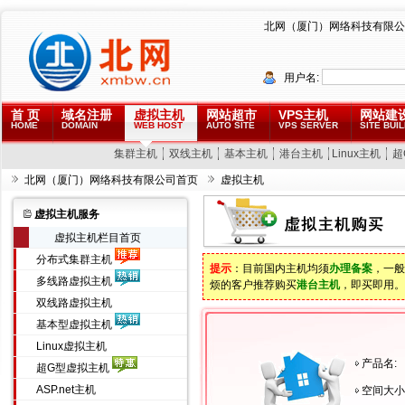
北网（厦门）网络科技有限公
用户名:
首 页
域名注册
虚拟主机
网站超市
VPS主机
网站建
HOME
DOMAIN
WEB HOST
AUTO SITE
VPS SERVER
SITE BUIL
集群主机
双线主机
基本主机
港台主机
Linux主机
超
北网（厦门）网络科技有限公司首页
虚拟主机
虚拟主机服务
虚拟主机栏目首页
分布式集群主机
提示
：目前国内主机均须
办理备案
，一般
多线路虚拟主机
烦的客户推荐购买
港台主机
，即买即用。
双线路虚拟主机
基本型虚拟主机
Linux虚拟主机
产品名:
超G型虚拟主机
ASP.net主机
空间大小