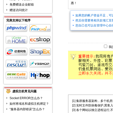
惠！
免费赠送企业邮箱
赠送访问统计
如果您的帐户资金不足，可
完美支持以下程序
然后你需要将相关款项汇至
您自己也可以在管理中心自
我
虚拟主机常见问题
Socket ERROR怎么办？
[1] 集群服务器架构，多个机房自主选择
如何将域名和虚拟主机绑定？
[2] 实时文件防病毒保护,黑客
“服务器内部错误”怎么办？
[3] 各个网站以独立进程运行,