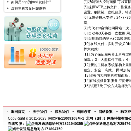
[4] 功能强大控制面板,可以直
如何用asp的jmail发邮件?
[5] 提供WEB上传文件、恢
虚拟主机常见问题解答！
设置、ip限制、虚拟目录、错
[6] 无障碍技术支持：24×
碍。
[7] 每3分钟自动访问网站一次
[8] 自动每3天备份一次数据
[9] 采用独特的第六代高级
[10] 在线支付，实时开设
挥大功效!
[11] 为了保证服务器上所
游戏； 3）大型软件下载； 
[12] 新的主机在系统架构
稳定、安全、高效。 同时加装千
[13]业务内大的主机控制面
[14]在线提供备案服务,空间
[15] 试用7天.开设方式选择为
返回首页
关于我们
联系我们
有问必答
网站备案
独立控
CopyRight © 2011-2023
闽ICP备11009108号-1
北网（厦门）网络科技有限公
在线客服：
2821940355
25476
171804759