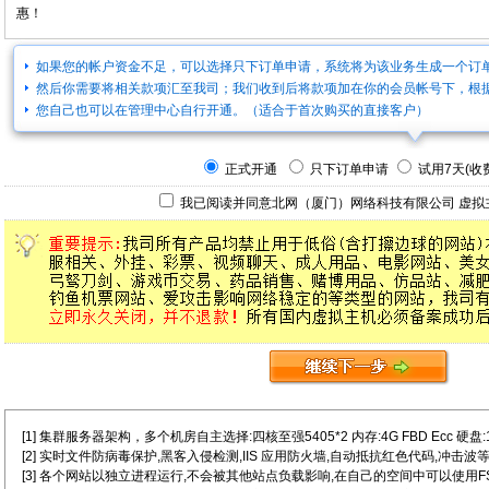
惠！
如果您的帐户资金不足，可以选择只下订单申请，系统将为该业务生成一个订
然后你需要将相关款项汇至我司；我们收到后将款项加在你的会员帐号下，根
您自己也可以在管理中心自行开通。（适合于首次购买的直接客户）
正式开通
只下订单申请
试用7天(收费
我已阅读并同意北网（厦门）网络科技有限公司
虚拟
[1] 集群服务器架构，多个机房自主选择:四核至强5405*2 内存:4G FBD Ecc 硬盘:146G
[2] 实时文件防病毒保护,黑客入侵检测,IIS 应用防火墙,自动抵抗红色代码,冲击波等
[3] 各个网站以独立进程运行,不会被其他站点负载影响,在自己的空间中可以使用FSO