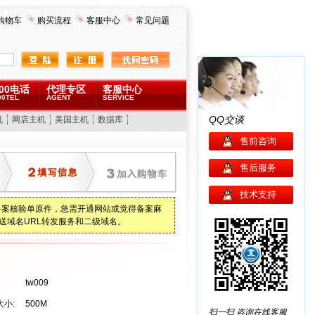
购物车
购买流程
客服中心
常见问题
00电话
代理专区
客服中心
00TEL
AGENT
SERVICE
QQ交谈
机
网店主机
美国主机
数据库
售前咨询
售后服务
技术支持
备案核验单原件，急需开通网站或觉得备案麻
送域名URL转发服务和二级域名。
tw009
小:
500M
扫一扫
咨询在线客服