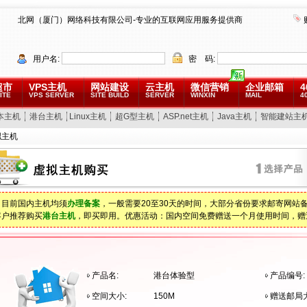
北网（厦门）网络科技有限公司-专业的互联网应用服务提供商
用户名:
密 码:
超市
VPS主机
网站建设
云主机
微信营销
企业邮箱
4
ITE
VPS SERVER
SITE BUILD
SERVER
WINXIN
MAIL
4
本主机
港台主机
Linux主机
超G型主机
ASP.net主机
Java主机
智能建站主
拟主机
：目前国内主机均须
办理备案
，一般需要20至30天的时间，大部分省份要求邮寄网站
客户推荐购买
港台主机
，即买即用。优惠活动：国内空间免费赠送一个月使用时间，赠
产品名:
港台体验型
产品编号:
空间大小:
150M
赠送邮局大