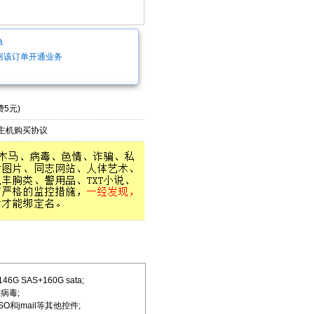
单
据该订单开通业务
5元)
主机购买协议
 SAS+160G sata;
病毒;
和jmail等其他控件;