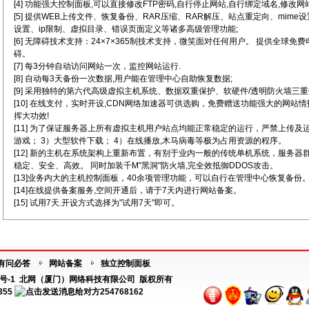
[4] 功能强大控制面板,可以直接修改FTP密码,自行停止网站,自行绑定域名,修改网
[5] 提供WEB上传文件、恢复备份、RAR压缩、RAR解压、站点重定向、mim
设置、ip限制、虚拟目录、错误页面定义等诸多高级管理功能;
[6] 无障碍技术支持：24×7×365制技术支持，微笑面对任何用户。 提供全球免
碍。
[7] 每3分钟自动访问网站一次，监控网站运行.
[8] 自动每3天备份一次数据,用户能在管理中心自助恢复数据;
[9] 采用独特的第六代高级虚拟主机系统、数据双重保护、软硬件/透明防火墙三重
[10] 在线支付，实时开设,CDN网络加速器可供选购，免费赠送功能强大的网站
挥大功效!
[11] 为了保证服务器上所有虚拟主机用户站点均能正常稳定的运行，严禁上传及
游戏； 3）大型软件下载； 4）在线播放,木马病毒等极为占用资源的程序。
[12] 新的主机在系统架构上重新布置，有别于业内一般的传统单机系统，服务
稳定、安全、高效。 同时加装千M"黑洞"防火墙,完全效抵御DDOS攻击。
[13]业务内大的主机控制面板，40余项管理功能，可以自行在管理中心恢复备份
[14]在线提供备案服务,空间开通后，请于7天内进行网站备案。
[15] 试用7天.开设方式选择为"试用7天"即可。
有问必答
网站备案
独立控制面板
号-1
北网（厦门）网络科技有限公司 版权所有
355
254768162