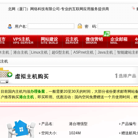
北网（厦门）网络科技有限公司-专业的互联网应用服务提供商
用户名:
密 码:
超市
VPS主机
网站建设
云主机
微信营销
企业邮箱
4
ITE
VPS SERVER
SITE BUILD
SERVER
WINXIN
MAIL
4
本主机
港台主机
Linux主机
超G型主机
ASP.net主机
Java主机
智能建站主
拟主机
：目前国内主机均须
办理备案
，一般需要20至30天的时间，大部分省份要求邮寄网站
客户推荐购买
港台主机
，即买即用。优惠活动：国内空间免费赠送一个月使用时间，赠
产品名:
港台增强型
产品编号:
空间大小:
1024M
赠送邮局大