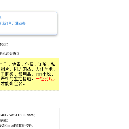
单
据该订单开通业务
5元)
主机购买协议
 SAS+160G sata;
病毒;
和jmail等其他控件;