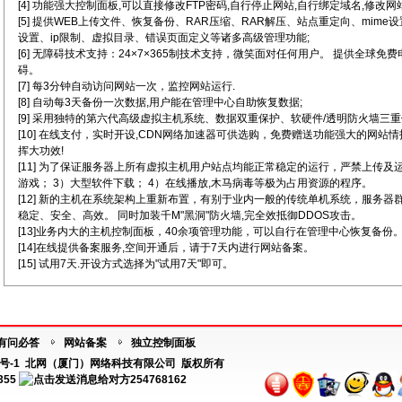
[4] 功能强大控制面板,可以直接修改FTP密码,自行停止网站,自行绑定域名,修改网
[5] 提供WEB上传文件、恢复备份、RAR压缩、RAR解压、站点重定向、mim
设置、ip限制、虚拟目录、错误页面定义等诸多高级管理功能;
[6] 无障碍技术支持：24×7×365制技术支持，微笑面对任何用户。 提供全球免
碍。
[7] 每3分钟自动访问网站一次，监控网站运行.
[8] 自动每3天备份一次数据,用户能在管理中心自助恢复数据;
[9] 采用独特的第六代高级虚拟主机系统、数据双重保护、软硬件/透明防火墙三重
[10] 在线支付，实时开设,CDN网络加速器可供选购，免费赠送功能强大的网站
挥大功效!
[11] 为了保证服务器上所有虚拟主机用户站点均能正常稳定的运行，严禁上传及
游戏； 3）大型软件下载； 4）在线播放,木马病毒等极为占用资源的程序。
[12] 新的主机在系统架构上重新布置，有别于业内一般的传统单机系统，服务
稳定、安全、高效。 同时加装千M"黑洞"防火墙,完全效抵御DDOS攻击。
[13]业务内大的主机控制面板，40余项管理功能，可以自行在管理中心恢复备份
[14]在线提供备案服务,空间开通后，请于7天内进行网站备案。
[15] 试用7天.开设方式选择为"试用7天"即可。
有问必答
网站备案
独立控制面板
号-1
北网（厦门）网络科技有限公司 版权所有
355
254768162