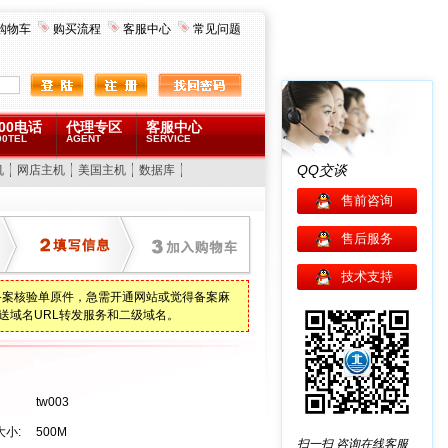
购物车
购买流程
客服中心
常见问题
00电话
代理专区
客服中心
00TEL
AGENT
SERVICE
QQ交谈
机
网店主机
美国主机
数据库
售前咨询
售后服务
技术支持
备案核验单原件，急需开通网站或觉得备案麻
送域名URL转发服务和二级域名。
tw003
小:
500M
扫一扫
咨询在线客服