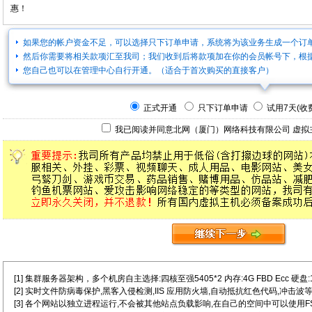
惠！
如果您的帐户资金不足，可以选择只下订单申请，系统将为该业务生成一个订
然后你需要将相关款项汇至我司；我们收到后将款项加在你的会员帐号下，根
您自己也可以在管理中心自行开通。（适合于首次购买的直接客户）
正式开通
只下订单申请
试用7天(收费
我已阅读并同意北网（厦门）网络科技有限公司
虚拟
[1] 集群服务器架构，多个机房自主选择:四核至强5405*2 内存:4G FBD Ecc 硬盘:146G
[2] 实时文件防病毒保护,黑客入侵检测,IIS 应用防火墙,自动抵抗红色代码,冲击波等
[3] 各个网站以独立进程运行,不会被其他站点负载影响,在自己的空间中可以使用FSO