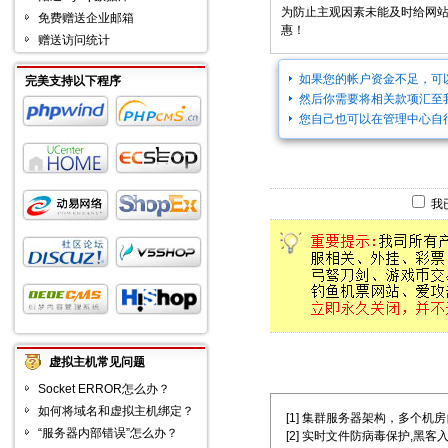
为防止主观因素未能及时给网
免费赠送企业邮箱
惠！
赠送访问统计
如果您的帐户资金不足，可
完美支持以下程序
然后你需要将相关款项汇至
您自己也可以在管理中心自
我
虚拟主机常见问题
Socket ERROR怎么办？
如何将域名和虚拟主机绑定？
[1] 集群服务器架构，多个机房自主选择
“服务器内部错误”怎么办？
[2] 实时文件防病毒保护,黑客