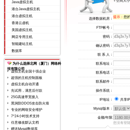
空间大小
Java虚拟主机
港台Java虚拟主机
港台虚拟主机
提示：
您的I
选择数据机房：
香港云虚机
FTP帐号：
美国虚拟主机
密码：
网店专用主机
智能建站主机
确认密码：
数据库
联 系 人：
为什么选择北网（厦门）网络科
联系地址：
技有限公司
虚拟主机全国十强企业
联系电话：
超强的主机控制面板
联系邮件：
虚拟主机自动开通
先试用，满意后付款
操作系统：
25G高速带宽接入
IP地址：
共享I
黑洞防DDOS攻击防火墙
Mysql版本：
专业的网络安全维护
7*24小时技术支持
金额/年限:
任意修改默认文档
您没有登陆
赠送Mysql数据库