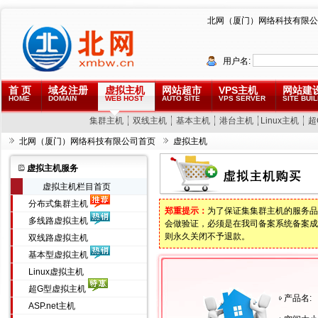
北网（厦门）网络科技有限公
用户名:
首 页
域名注册
虚拟主机
网站超市
VPS主机
网站建
HOME
DOMAIN
WEB HOST
AUTO SITE
VPS SERVER
SITE BUIL
集群主机
双线主机
基本主机
港台主机
Linux主机
超
北网（厦门）网络科技有限公司首页
虚拟主机
虚拟主机服务
虚拟主机栏目首页
分布式集群主机
郑重提示：
为了保证集集群主机的服务品
多线路虚拟主机
会做验证，必须是在我司备案系统备案成
则永久关闭不予退款。
双线路虚拟主机
基本型虚拟主机
Linux虚拟主机
超G型虚拟主机
产品名:
ASP.net主机