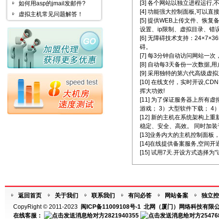
[3] 各个网站以独立进程运行,
如何用asp的jmail发邮件?
[4] 功能强大控制面板,可以直
虚拟主机常见问题解答！
[5] 提供WEB上传文件、恢
设置、ip限制、虚拟目录、错
[6] 无障碍技术支持：24×
碍。
[7] 每3分钟自动访问网站一次
[8] 自动每3天备份一次数据
[9] 采用独特的第六代高级
[10] 在线支付，实时开设
挥大功效!
[11] 为了保证服务器上所
游戏； 3）大型软件下载； 
[12] 新的主机在系统架构
稳定、安全、高效。 同时加装千
[13]业务内大的主机控制面
[14]在线提供备案服务,空间
[15] 试用7天.开设方式选择为
返回首页
关于我们
联系我们
有问必答
网站备案
独立控
CopyRight © 2011-2023
闽ICP备11009108号-1
北网（厦门）网络科技有限公
在线客服：
2821940355
25476